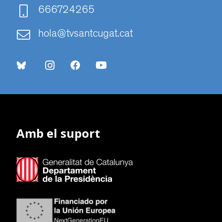
666724265
hola@tvsantcugat.cat
Amb el suport