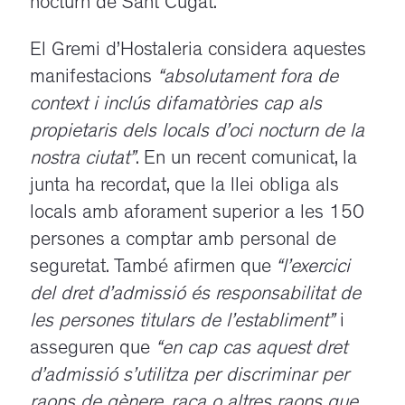
nocturn de Sant Cugat.
El Gremi d’Hostaleria considera aquestes
manifestacions
“absolutament fora de
context i inclús difamatòries cap als
propietaris dels locals d’oci nocturn de la
nostra ciutat”
. En un recent comunicat, la
junta ha recordat, que la llei obliga als
locals amb aforament superior a les 150
persones a comptar amb personal de
seguretat. També afirmen que
“l’exercici
del dret d’admissió és responsabilitat de
les persones titulars de l’establiment”
i
asseguren que
“en cap cas aquest dret
d’admissió s’utilitza per discriminar per
raons de gènere, raça o altres raons que