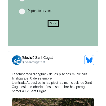
Depèn de la zona.
Vota
Televisió Sant Cugat
See
@
tvsantcugat.cat
Bluesky
Get
La temporada d’enguany de les piscines municipals
Profile
finalitzarà el 6 de setembre.
to
L'entrada Aquest estiu les piscines municipals de Sant
this
Cugat estaran obertes fins al setembre ha aparegut
primer a TV Sant Cugat.
post