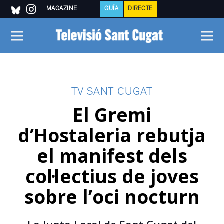
MAGAZINE
GUÍA
DIRECTE
TV SANT CUGAT
El Gremi
d’Hostaleria rebutja
el manifest dels
col·lectius de joves
sobre l’oci nocturn