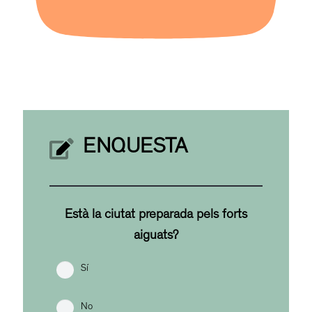
ENQUESTA
Està la ciutat preparada pels forts
aiguats?
Sí
No