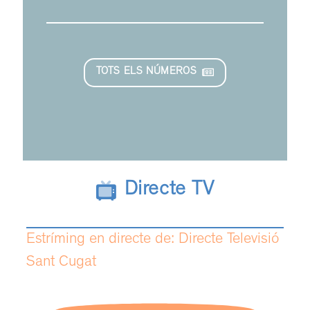
TOTS ELS NÚMEROS
Directe TV
Estríming en directe de: Directe Televisió
Sant Cugat