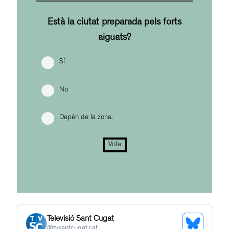
Està la ciutat preparada pels forts
aiguats?
Sí
No
Depèn de la zona.
Vota
Televisió Sant Cugat
@
tvsantcugat.cat