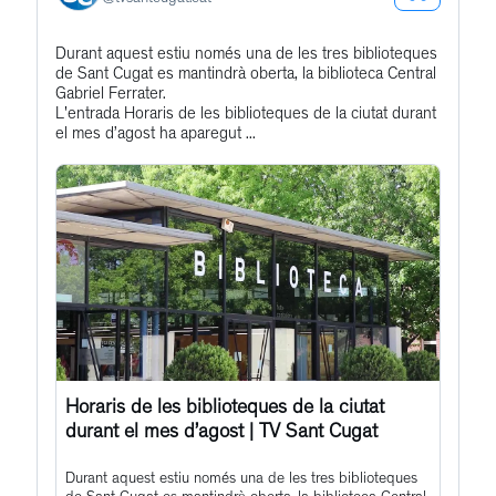
See
Bluesky
Get
Durant aquest estiu només una de les tres biblioteques
Profile
de Sant Cugat es mantindrà oberta, la biblioteca Central
to
Gabriel Ferrater.
this
L'entrada Horaris de les biblioteques de la ciutat durant
el mes d’agost ha aparegut ...
post
Horaris de les biblioteques de la ciutat
durant el mes d’agost | TV Sant Cugat
Durant aquest estiu només una de les tres biblioteques