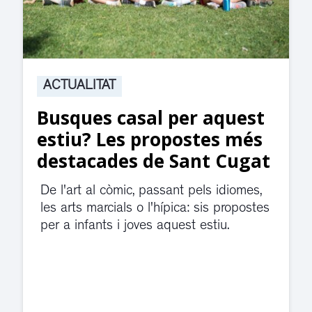
ACTUALITAT
Suspesa l’activitat als
jutjats de Rubí fins
divendres per una fuita
d’aigua
El servei de guàrdia i el jutjat de
violència de gènere s'han traslladat a
dependències de la carretera de Sant
Cugat.