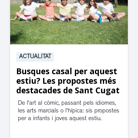
ACTUALITAT
AC
Busques casal per aquest
Su
estiu? Les propostes més
ju
destacades de Sant Cugat
di
d’
De l'art al còmic, passant pels idiomes,
les arts marcials o l'hípica: sis propostes
El 
per a infants i joves aquest estiu.
vio
dep
Cug