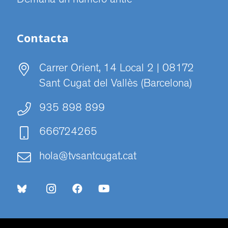
Demana un número antic
Contacta
Carrer Orient, 14 Local 2 | 08172
Sant Cugat del Vallès (Barcelona)
935 898 899
666724265
hola@tvsantcugat.cat