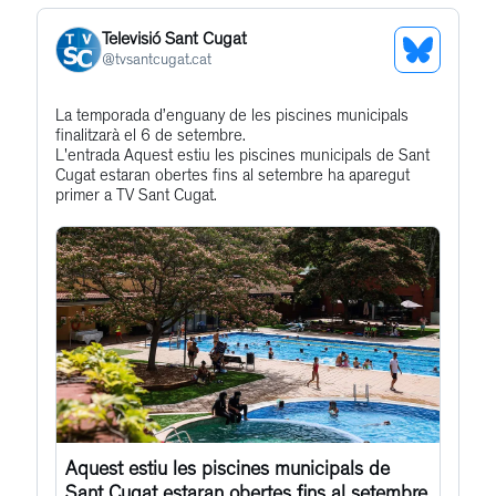
Televisió Sant Cugat
See
@
tvsantcugat.cat
Bluesky
Get
La temporada d’enguany de les piscines municipals
Profile
finalitzarà el 6 de setembre.
to
L'entrada Aquest estiu les piscines municipals de Sant
this
Cugat estaran obertes fins al setembre ha aparegut
primer a TV Sant Cugat.
post
Aquest estiu les piscines municipals de