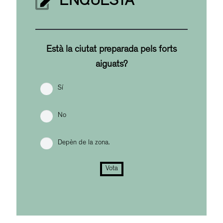
ENQUESTA
Està la ciutat preparada pels forts
aiguats?
Sí
No
Depèn de la zona.
Vota