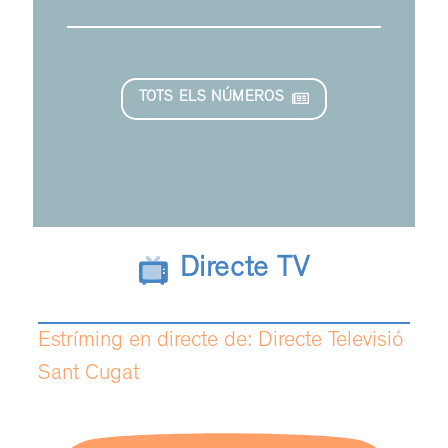
TOTS ELS NÚMEROS
Directe TV
Estríming en directe de: Directe Televisió
Sant Cugat