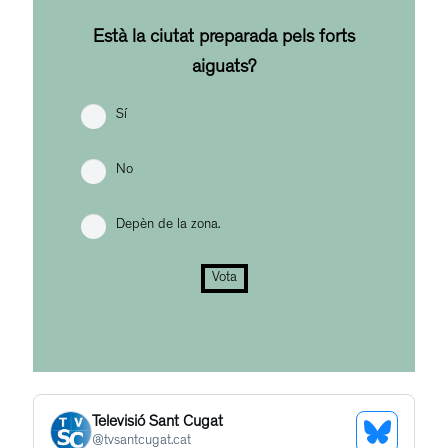
Està la ciutat preparada pels forts
aiguats?
Sí
No
Depèn de la zona.
Vota
Televisió Sant Cugat
See
@
tvsantcugat.cat