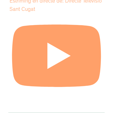
Estríming en directe de: Directe Televisió
Sant Cugat