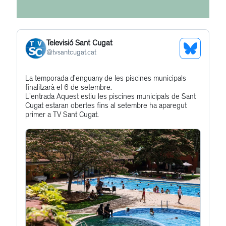
Televisió Sant Cugat
See
@
tvsantcugat.cat
Bluesky
Get
La temporada d’enguany de les piscines municipals
Profile
finalitzarà el 6 de setembre.
to
L'entrada Aquest estiu les piscines municipals de Sant
this
Cugat estaran obertes fins al setembre ha aparegut
primer a TV Sant Cugat.
post