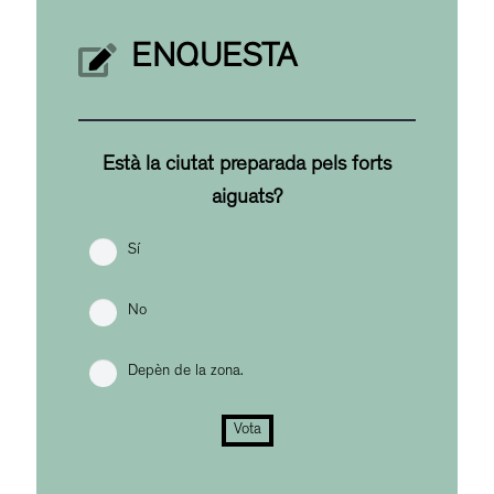
ENQUESTA
Està la ciutat preparada pels forts
aiguats?
Sí
No
Depèn de la zona.
Vota