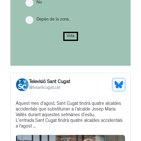
No
Depèn de la zona.
Vota
Televisió Sant Cugat
See
@
tvsantcugat.cat
Bluesky
Get
Aquest mes d’agost, Sant Cugat tindrà quatre alcaldes
Profile
accidentals que substituiran a l’alcalde Josep Maria
to
Vallès durant aquestes setmanes d’estiu.
this
L'entrada Sant Cugat tindrà quatre alcaldes accidentals
a l’agost ...
post