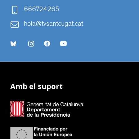
666724265
hola@tvsantcugat.cat
Amb el suport