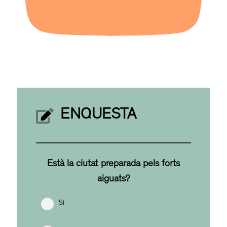
ENQUESTA
Està la ciutat preparada pels forts
aiguats?
Sí