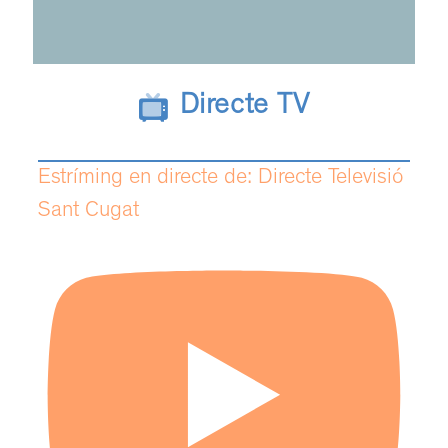
Directe TV
Estríming en directe de: Directe Televisió
Sant Cugat