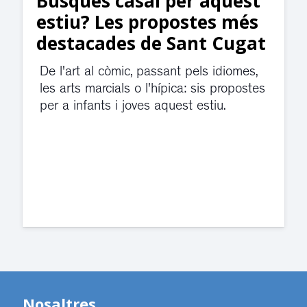
Suspesa l’activitat als
jutjats de Rubí fins
divendres per una fuita
d’aigua
El servei de guàrdia i el jutjat de
violència de gènere s'han traslladat a
dependències de la carretera de Sant
Cugat.
Nosaltres