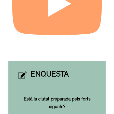
ENQUESTA
Està la ciutat preparada pels forts
aiguats?