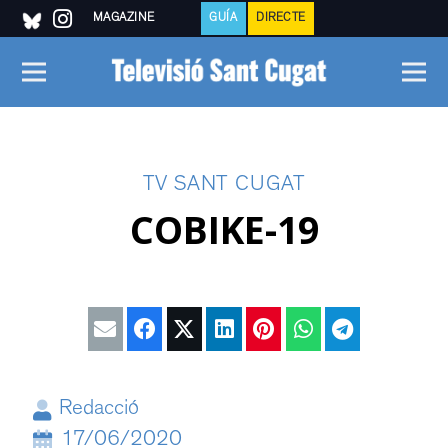
MAGAZINE
GUÍA
DIRECTE
TV SANT CUGAT
COBIKE-19
Redacció
17/06/2020