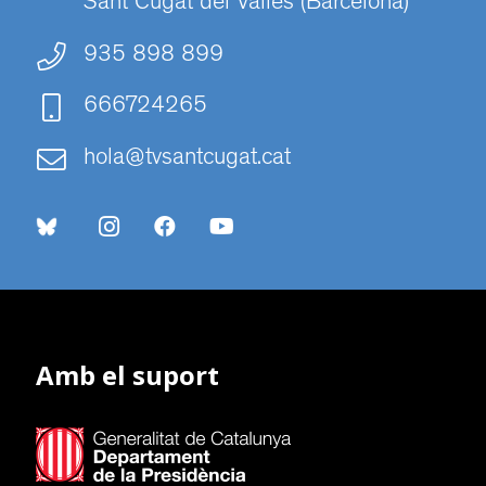
Sant Cugat del Vallès (Barcelona)
935 898 899
666724265
hola@tvsantcugat.cat
Amb el suport