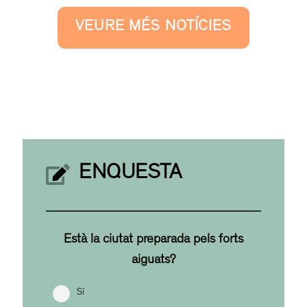
VEURE MÉS NOTÍCIES
ENQUESTA
Està la ciutat preparada pels forts
aiguats?
Sí