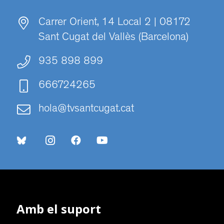
Carrer Orient, 14 Local 2 | 08172
Sant Cugat del Vallès (Barcelona)
935 898 899
666724265
hola@tvsantcugat.cat
Amb el suport