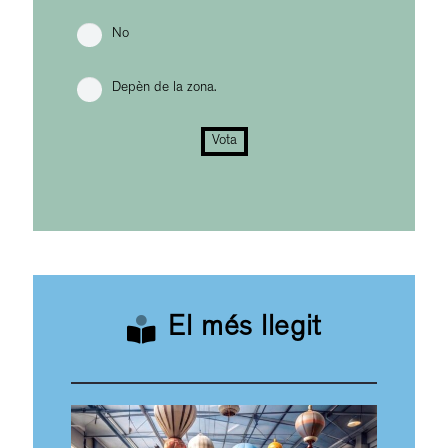
No
Depèn de la zona.
Vota
El més llegit