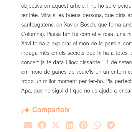
objectiva en aquest article. I no ho seré perq
rentrée. Mira si es buena persona, que diria aqu
santcugatenc, en Xavier Bosch, que torna amb l
Columna). Passa tan bé com el vi rosat una nit
Xavi torna a explorar el món de la parella, co
indaga més en els secrets que hi ha a totes le
concert ja té data i lloc: dissabte 14 de set
em moro de ganes de veure’ls en un entorn com
trobo un millor moment per fer-ho. Pla perfect
Apa, que no sigui dit que no us ajudo a encara
Comparteix