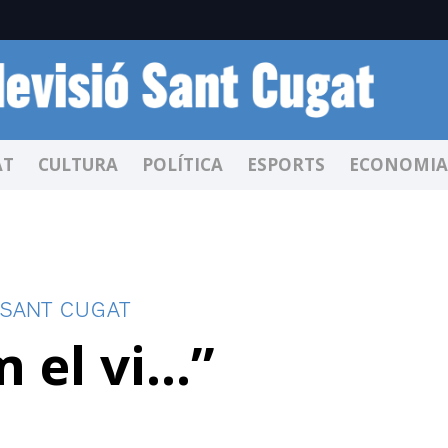
AT
CULTURA
POLÍTICA
ESPORTS
ECONOMIA
 SANT CUGAT
 el vi…”