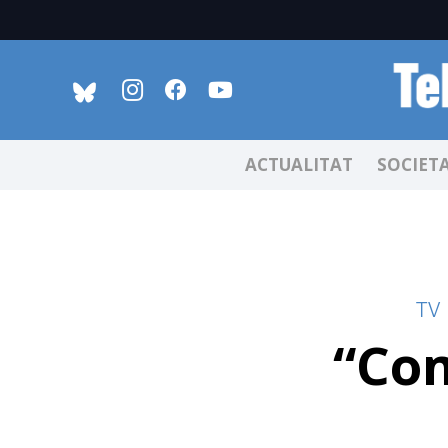
ACTUALITAT
SOCIET
TV
“Com