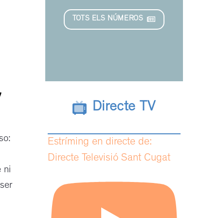
TOTS ELS NÚMEROS
”
Directe TV
so:
Estríming en directe de:
Directe Televisió Sant Cugat
 ni
 ser