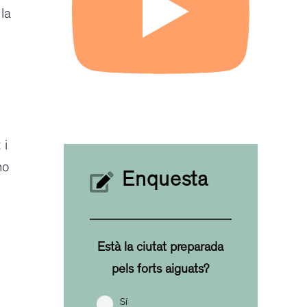
la
 i
no
Enquesta
Està la ciutat preparada
pels forts aiguats?
Sí