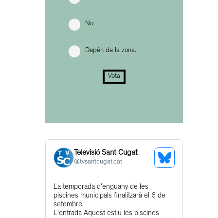
No
Depèn de la zona.
Vota
Televisió Sant Cugat
See
@
tvsantcugat.cat
Bluesky
Get
La temporada d’enguany de les
Profile
piscines municipals finalitzarà el 6 de
to
setembre.
this
L'entrada Aquest estiu les piscines