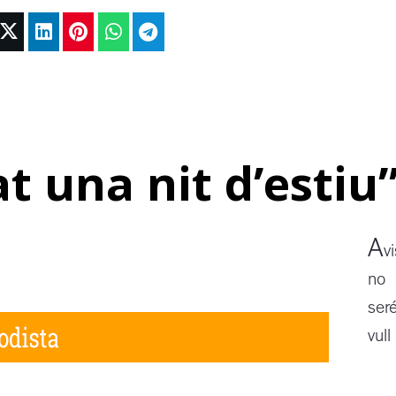
t una nit d’estiu
A
vi
no
seré
vull