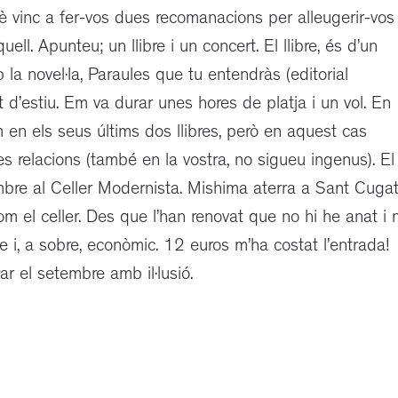
uè vinc a fer-vos dues recomanacions per alleugerir-vos 
ell. Apunteu; un llibre i un concert. El llibre, és d’un
a novel·la, Paraules que tu entendràs (editorial
 d’estiu. Em va durar unes hores de platja i un vol. En
m en els seus últims dos llibres, però en aquest cas
s relacions (també en la vostra, no sigueu ingenus). El
embre al Celler Modernista. Mishima aterra a Sant Cugat
 el celler. Des que l’han renovat que no hi he anat i 
e i, a sobre, econòmic. 12 euros m’ha costat l’entrada!
r el setembre amb il·lusió.