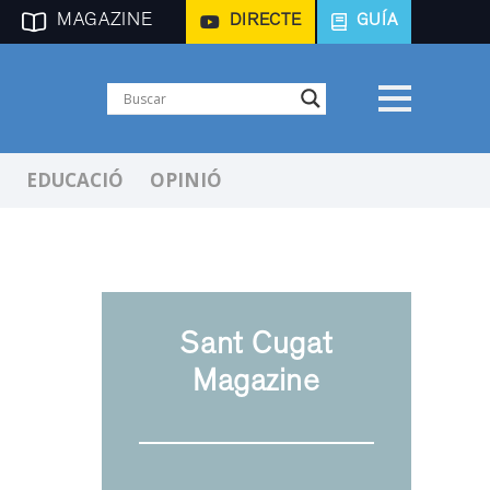
MAGAZINE
DIRECTE
GUÍA
EDUCACIÓ
OPINIÓ
Sant Cugat
Magazine