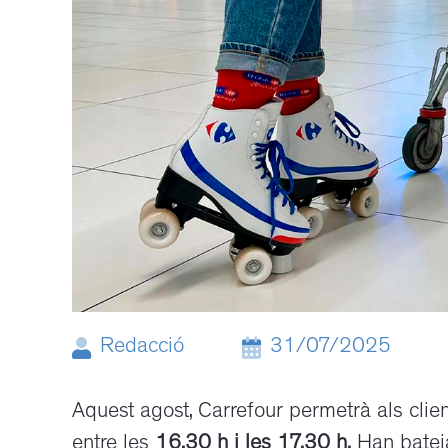
Redacció
31/07/2025
Aquest agost, Carrefour permetrà als clien
entre les
16.30 h i les 17.30 h.
Han bateja