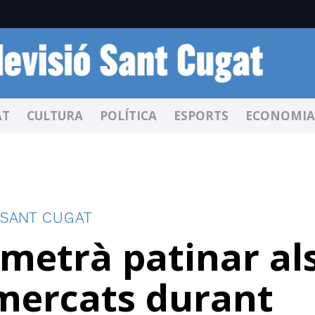
AT
CULTURA
POLÍTICA
ESPORTS
ECONOMIA
 SANT CUGAT
metrà patinar al
mercats durant