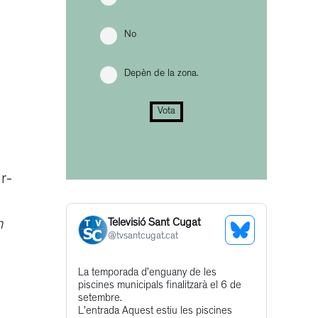
No
Depèn de la zona.
Vota
r-
n
Televisió Sant Cugat
See
@
tvsantcugat.cat
Bluesky
Get
La temporada d’enguany de les
Profile
piscines municipals finalitzarà el 6 de
to
setembre.
this
L'entrada Aquest estiu les piscines