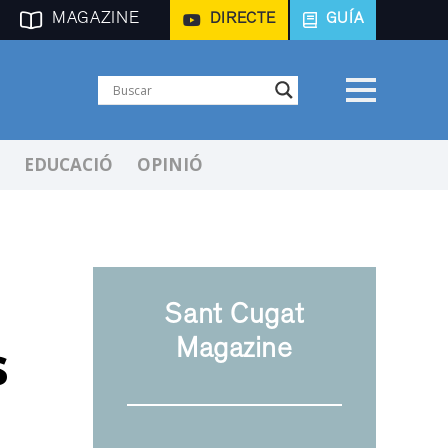
MAGAZINE
DIRECTE
GUÍA
EDUCACIÓ
OPINIÓ
Sant Cugat
s
Magazine