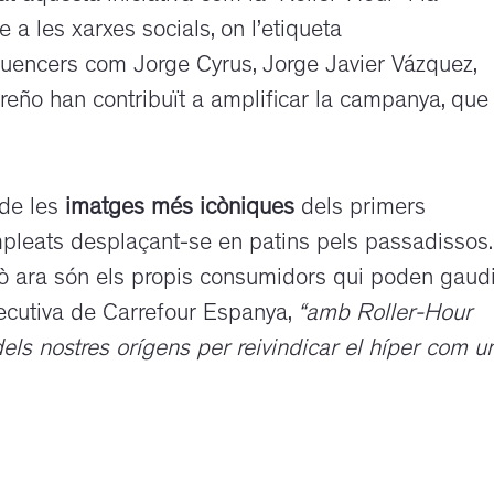
a les xarxes socials, on l’etiqueta
nfluencers com Jorge Cyrus, Jorge Javier Vázquez,
reño han contribuït a amplificar la campanya, que
 de les
imatges més icòniques
dels primers
pleats desplaçant-se en patins pels passadissos.
rò ara són els propis consumidors qui poden gaudi
xecutiva de Carrefour Espanya,
“amb Roller-Hour
ls nostres orígens per reivindicar el híper com u