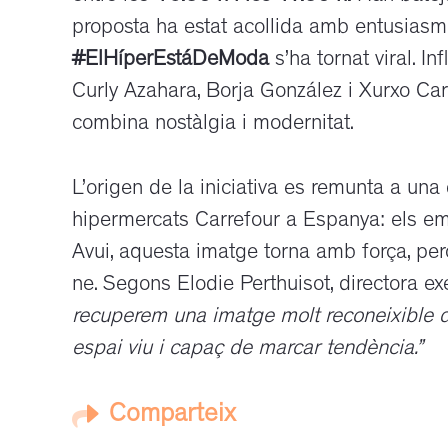
proposta ha estat acollida amb entusiasme 
#ElHíperEstáDeModa
s’ha tornat viral. I
Curly Azahara, Borja González i Xurxo Car
combina nostàlgia i modernitat.
L’origen de la iniciativa es remunta a una
hipermercats Carrefour a Espanya: els em
Avui, aquesta imatge torna amb força, pe
ne. Segons Elodie Perthuisot, directora e
recuperem una imatge molt reconeixible de
espai viu i capaç de marcar tendència.”
Comparteix