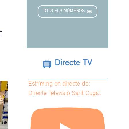
TOTS ELS NÚMEROS
t
Directe TV
Estríming en directe de:
Directe Televisió Sant Cugat