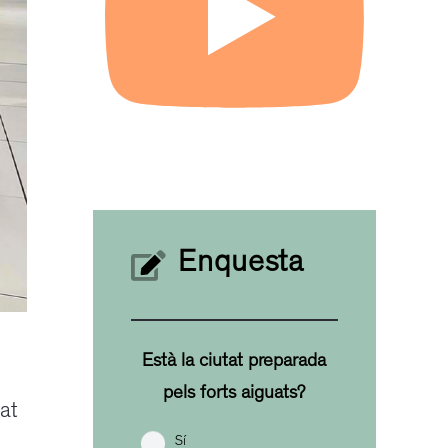
Enquesta
Està la ciutat preparada
pels forts aiguats?
at
Sí