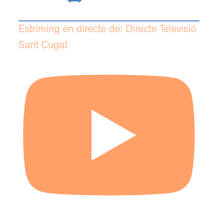
Estríming en directe de: Directe Televisió
Sant Cugat