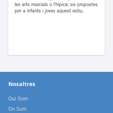
El servei de guàrdia i el jutjat de
violència de gènere s'han traslladat a
dependències de la carretera de Sant
Cugat.
Nosaltres
Qui Som
On Som