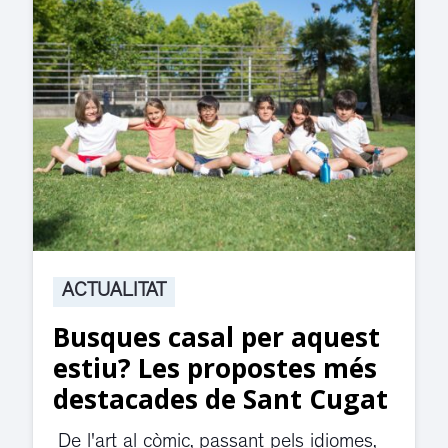
ACTUALITAT
Suspesa l’activitat als
jutjats de Rubí fins
divendres per una fuita
d’aigua