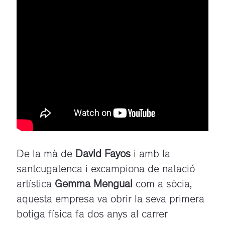
De la mà de
David Fayos
i amb la
santcugatenca i excampiona de natació
artística
Gemma Mengual
com a sòcia,
aquesta empresa va obrir la seva primera
botiga física fa dos anys al carrer