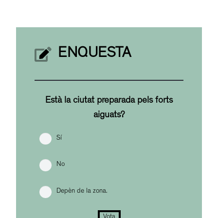
ENQUESTA
Està la ciutat preparada pels forts
aiguats?
Sí
No
Depèn de la zona.
Vota