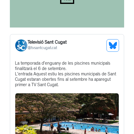
Televisió Sant Cugat
See
@
tvsantcugat.cat
Bluesky
Get
La temporada d’enguany de les piscines municipals
Profile
finalitzarà el 6 de setembre.
to
L'entrada Aquest estiu les piscines municipals de Sant
this
Cugat estaran obertes fins al setembre ha aparegut
primer a TV Sant Cugat.
post