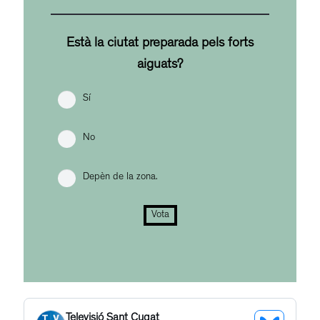
Està la ciutat preparada pels forts
aiguats?
Sí
No
Depèn de la zona.
Vota
Televisió Sant Cugat