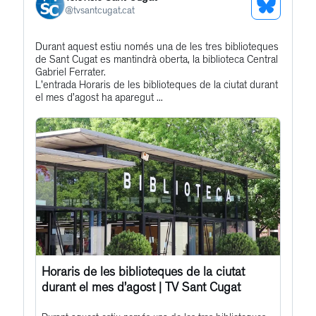
See
@
tvsantcugat.cat
Bluesky
Get
Durant aquest estiu només una de les tres biblioteques
Profile
de Sant Cugat es mantindrà oberta, la biblioteca Central
to
Gabriel Ferrater.
this
L'entrada Horaris de les biblioteques de la ciutat durant
el mes d’agost ha aparegut ...
post
Horaris de les biblioteques de la ciutat
durant el mes d’agost | TV Sant Cugat