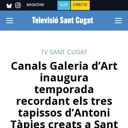
MAGAZINE
GUÍA
DIRECTE
TV SANT CUGAT
Canals Galeria d’Art
inaugura
temporada
recordant els tres
tapissos d’Antoni
Tàpies creats a Sant