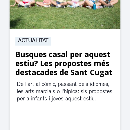
ACTUALITAT
Suspesa l’activitat als
jutjats de Rubí fins
divendres per una fuita
d’aigua
El servei de guàrdia i el jutjat de
violència de gènere s'han traslladat a
dependències de la carretera de Sant
Cugat.