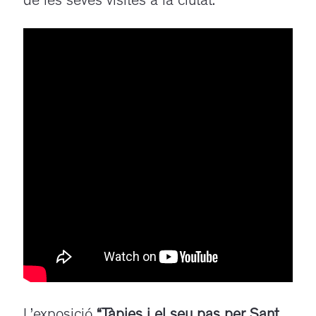
de les seves visites a la ciutat.
L’exposició
“Tàpies i el seu pas per Sant