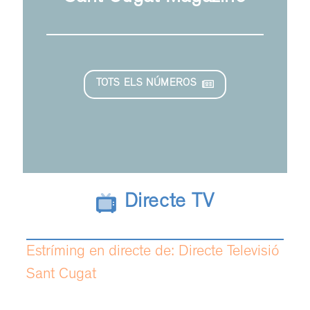
TOTS ELS NÚMEROS
Directe TV
Estríming en directe de: Directe Televisió
Sant Cugat