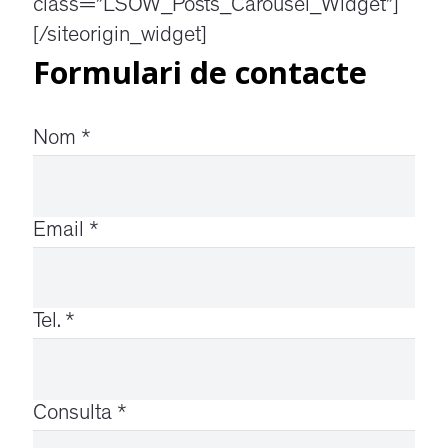
class=”LSOW_Posts_Carousel_Widget”]
[/siteorigin_widget]
Formulari de contacte
Nom
*
Email
*
Tel.
*
Consulta
*