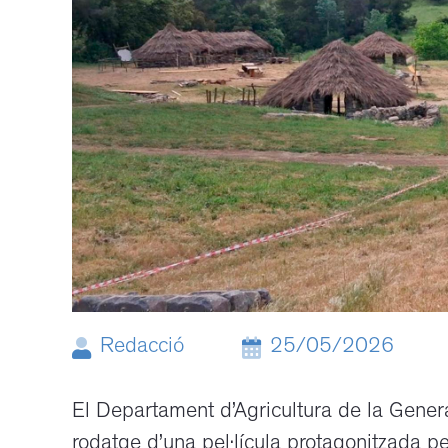
Redacció
25/05/2026
El Departament d’Agricultura de la Genera
rodatge d’una pel·lícula protagonitzada pe