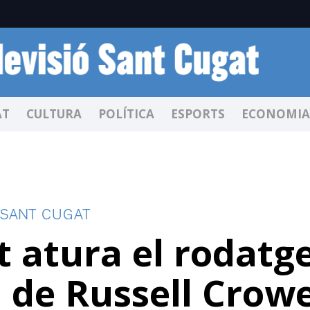
AT
CULTURA
POLÍTICA
ESPORTS
ECONOMIA
 SANT CUGAT
t atura el rodatg
la de Russell Crow