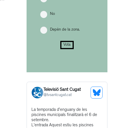
No
Depèn de la zona.
Vota
Televisió Sant Cugat
See
@
tvsantcugat.cat
Bluesky
Get
La temporada d’enguany de les
Profile
piscines municipals finalitzarà el 6 de
to
setembre.
this
L'entrada Aquest estiu les piscines