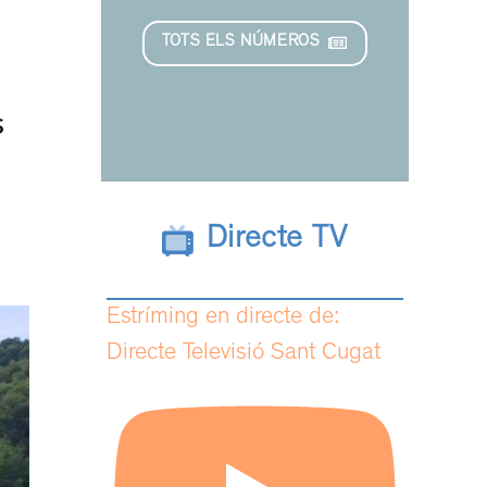
TOTS ELS NÚMEROS
s
Directe TV
Estríming en directe de:
Directe Televisió Sant Cugat