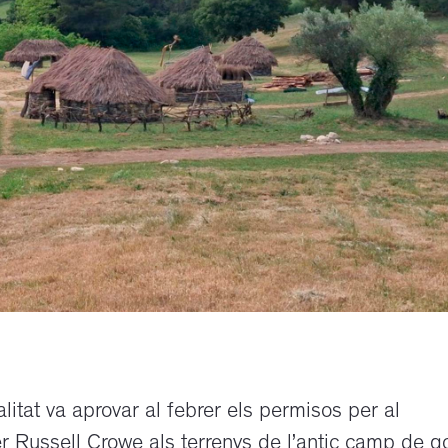
litat va aprovar al febrer els permisos per al
r Russell Crowe als terrenys de l’antic camp de go