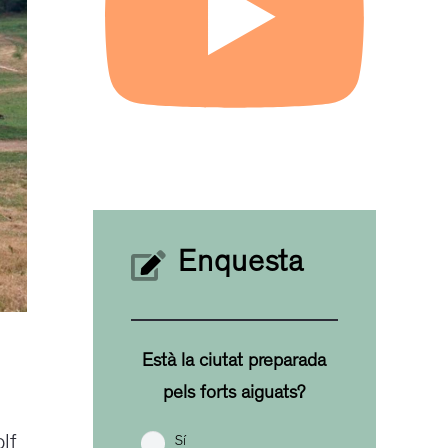
Enquesta
Està la ciutat preparada
pels forts aiguats?
lf
Sí