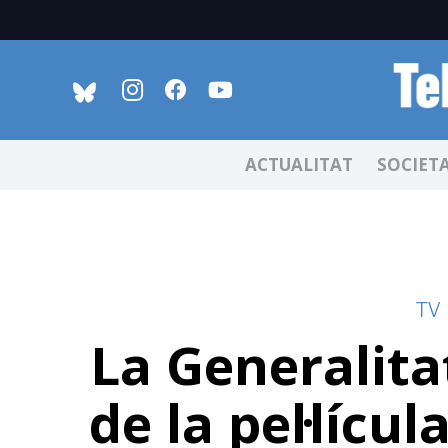
ACTUALITAT
SOCIET
TV
La Generalita
de la pel·lícu