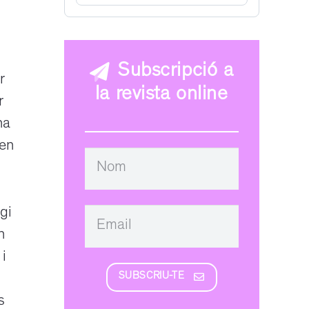
Subscripció a
r
la revista online
r
na
’en
gi
n
 i
SUBSCRIU-TE
s