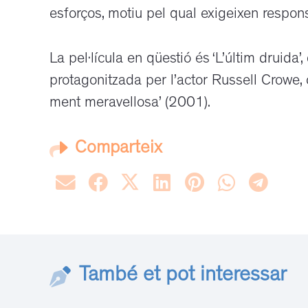
esforços, motiu pel qual exigeixen responsab
La pel·lícula en qüestió és ‘L’últim druida’
protagonitzada per l’actor Russell Crowe,
ment meravellosa’ (2001).
Comparteix
També et pot interessar