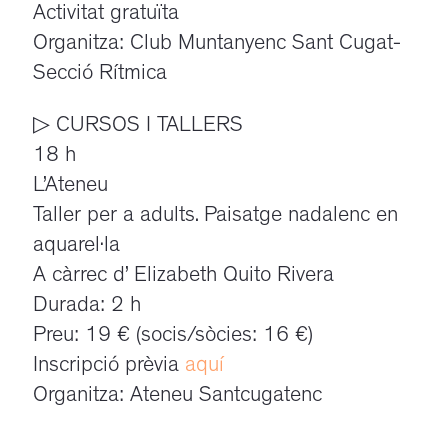
Activitat gratuïta
Organitza: Club Muntanyenc Sant Cugat-
Secció Rítmica
▷ CURSOS I TALLERS
18 h
L’Ateneu
Taller per a adults. Paisatge nadalenc en
aquarel·la
A càrrec d’ Elizabeth Quito Rivera
Durada: 2 h
Preu: 19 € (socis/sòcies: 16 €)
Inscripció prèvia
aquí
Organitza: Ateneu Santcugatenc