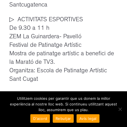
Santcugatenca
▷ ACTIVITATS ESPORTIVES
De 9.30 a 11 h
ZEM La Guinardera- Pavelló
Festival de Patinatge Artístic
Mostra de patinatge artístic a benefici de
la Marató de TV3.
Organitza: Escola de Patinatge Artístic
Sant Cugat
▷ ALTRES
Utilitzem cookies per garantir que us donem la millor
10 h
experiència al nostre lloc web. Si continueu utilitzant aquest
lloc, assumirem que us plau.
Oficina de Turisme
D'acord
Rebutjar
Avís legal
Visita guiada: “Monestir de Sant Cugat: El