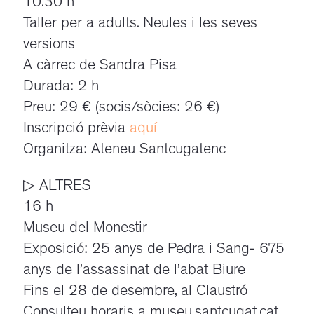
10.30 h
Taller per a adults. Neules i les seves
versions
A càrrec de Sandra Pisa
Durada: 2 h
Preu: 29 € (socis/sòcies: 26 €)
Inscripció prèvia
aquí
Organitza: Ateneu Santcugatenc
▷ ALTRES
16 h
Museu del Monestir
Exposició: 25 anys de Pedra i Sang- 675
anys de l’assassinat de l’abat Biure
Fins el 28 de desembre, al Claustró
Consulteu horaris a museu.santcugat.cat