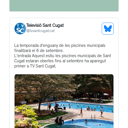
Televisió Sant Cugat
See
@
tvsantcugat.cat
Bluesky
Get
La temporada d’enguany de les piscines municipals
Profile
finalitzarà el 6 de setembre.
to
L'entrada Aquest estiu les piscines municipals de Sant
this
Cugat estaran obertes fins al setembre ha aparegut
primer a TV Sant Cugat.
post