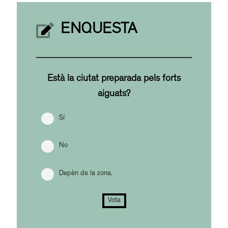
ENQUESTA
Està la ciutat preparada pels forts
aiguats?
Sí
No
Depèn de la zona.
Vota