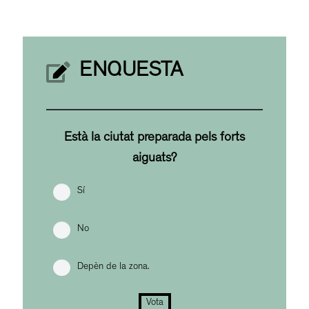
ENQUESTA
Està la ciutat preparada pels forts
aiguats?
Sí
No
Depèn de la zona.
Vota