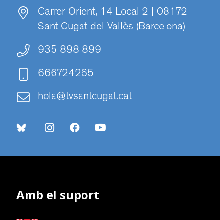
Carrer Orient, 14 Local 2 | 08172
Sant Cugat del Vallès (Barcelona)
935 898 899
666724265
hola@tvsantcugat.cat
Amb el suport