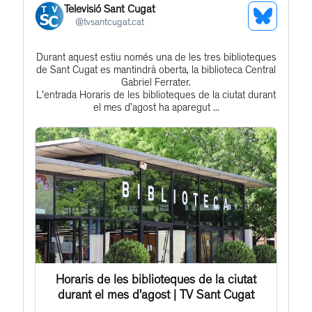
Televisió Sant Cugat
See
@
tvsantcugat.cat
Bluesky
Durant aquest estiu només una de les tres biblioteques
Get
Profile
de Sant Cugat es mantindrà oberta, la biblioteca Central
to
Gabriel Ferrater.
L'entrada Horaris de les biblioteques de la ciutat durant
this
el mes d’agost ha aparegut ...
post
Horaris de les biblioteques de la ciutat
durant el mes d’agost | TV Sant Cugat