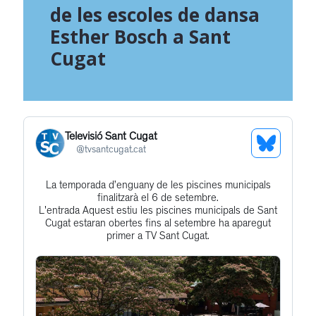
de les escoles de dansa
Esther Bosch a Sant
Cugat
Televisió Sant Cugat
See
@
tvsantcugat.cat
Bluesky
La temporada d’enguany de les piscines municipals
Get
Profile
finalitzarà el 6 de setembre.
to
L'entrada Aquest estiu les piscines municipals de Sant
Cugat estaran obertes fins al setembre ha aparegut
this
primer a TV Sant Cugat.
post