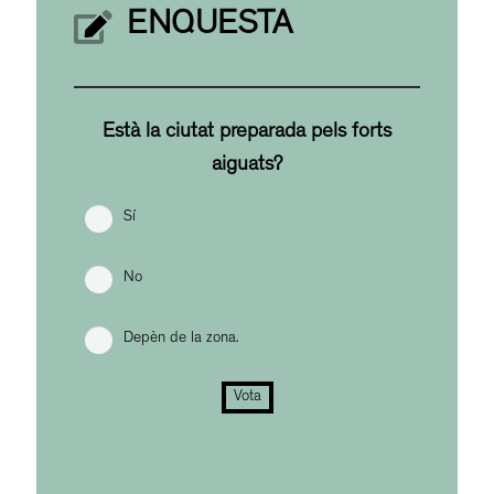
ENQUESTA
Està la ciutat preparada pels forts
aiguats?
Sí
No
Depèn de la zona.
Vota