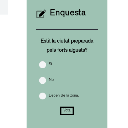
Enquesta
Està la ciutat preparada
pels forts aiguats?
Sí
No
Depèn de la zona.
Vota