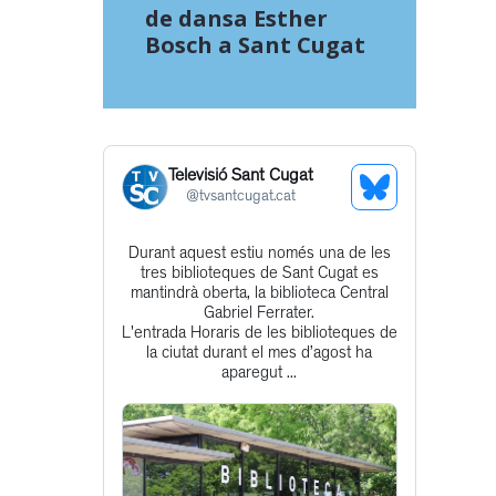
de dansa Esther
Bosch a Sant Cugat
Televisió Sant Cugat
See
@
tvsantcugat.cat
Bluesky
Durant aquest estiu només una de les
Get
Profile
tres biblioteques de Sant Cugat es
to
mantindrà oberta, la biblioteca Central
Gabriel Ferrater.
this
L'entrada Horaris de les biblioteques de
post
la ciutat durant el mes d’agost ha
aparegut ...