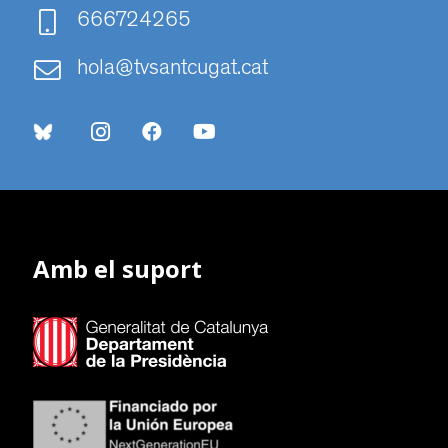
666724265
hola@tvsantcugat.cat
Amb el suport