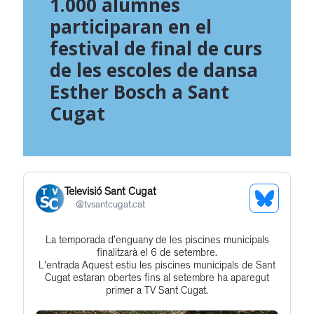
1.000 alumnes
participaran en el
festival de final de curs
de les escoles de dansa
Esther Bosch a Sant
Cugat
Televisió Sant Cugat
See
@
tvsantcugat.cat
Bluesky
La temporada d’enguany de les piscines municipals
Get
Profile
finalitzarà el 6 de setembre.
to
L'entrada Aquest estiu les piscines municipals de Sant
Cugat estaran obertes fins al setembre ha aparegut
this
primer a TV Sant Cugat.
post