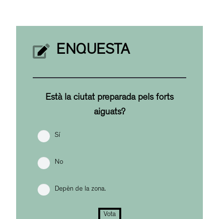
ENQUESTA
Està la ciutat preparada pels forts
aiguats?
Sí
No
Depèn de la zona.
Vota