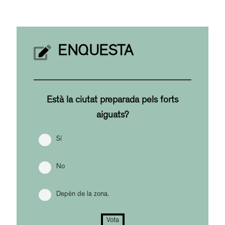
ENQUESTA
Està la ciutat preparada pels forts
aiguats?
Sí
No
Depèn de la zona.
Vota