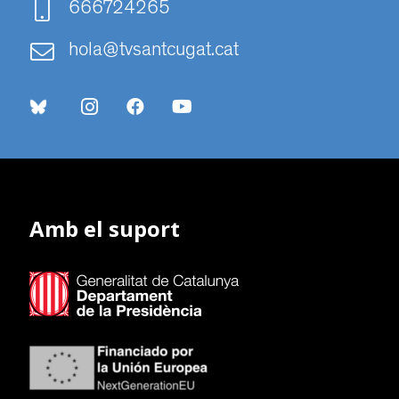
666724265
hola@tvsantcugat.cat
Amb el suport