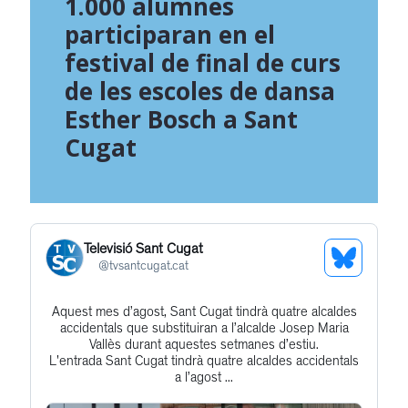
1.000 alumnes
participaran en el
festival de final de curs
de les escoles de dansa
Esther Bosch a Sant
Cugat
Televisió Sant Cugat
See
@
tvsantcugat.cat
Bluesky
Aquest mes d’agost, Sant Cugat tindrà quatre alcaldes
Get
Profile
accidentals que substituiran a l’alcalde Josep Maria
to
Vallès durant aquestes setmanes d’estiu.
L'entrada Sant Cugat tindrà quatre alcaldes accidentals
this
a l’agost ...
post