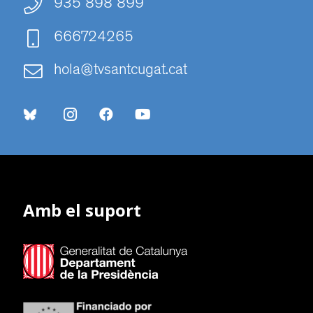
935 898 899
666724265
hola@tvsantcugat.cat
Amb el suport