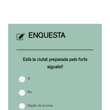
ENQUESTA
Està la ciutat preparada pels forts
aiguats?
Sí
No
Depèn de la zona.