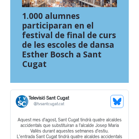
1.000 alumnes
participaran en el
festival de final de curs
de les escoles de dansa
Esther Bosch a Sant
Cugat
Televisió Sant Cugat
See
@
tvsantcugat.cat
Bluesky
Aquest mes d’agost, Sant Cugat tindrà quatre alcaldes
Get
Profile
accidentals que substituiran a l’alcalde Josep Maria
to
Vallès durant aquestes setmanes d’estiu.
L'entrada Sant Cugat tindrà quatre alcaldes accidentals
this