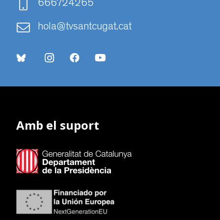
666724265
hola@tvsantcugat.cat
Amb el suport