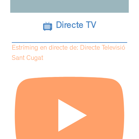
Directe TV
Estríming en directe de: Directe Televisió
Sant Cugat