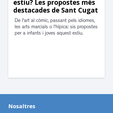
jutjats de Rubí fins
divendres per una fuita
d’aigua
El servei de guàrdia i el jutjat de
violència de gènere s'han traslladat a
dependències de la carretera de Sant
Cugat.
Nosaltres