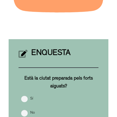
ENQUESTA
Està la ciutat preparada pels forts
aiguats?
Sí
No