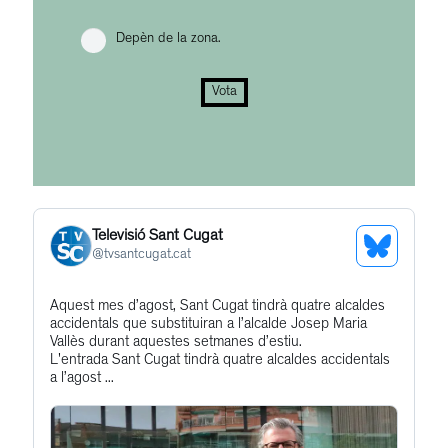
Depèn de la zona.
Vota
Televisió Sant Cugat
See
@
tvsantcugat.cat
Bluesky
Get
Aquest mes d’agost, Sant Cugat tindrà quatre alcaldes
Profile
accidentals que substituiran a l’alcalde Josep Maria
to
Vallès durant aquestes setmanes d’estiu.
this
L'entrada Sant Cugat tindrà quatre alcaldes accidentals
a l’agost ...
post