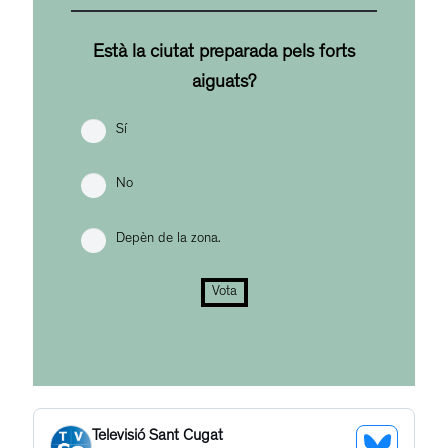
Està la ciutat preparada pels forts
aiguats?
Sí
No
Depèn de la zona.
Vota
Televisió Sant Cugat