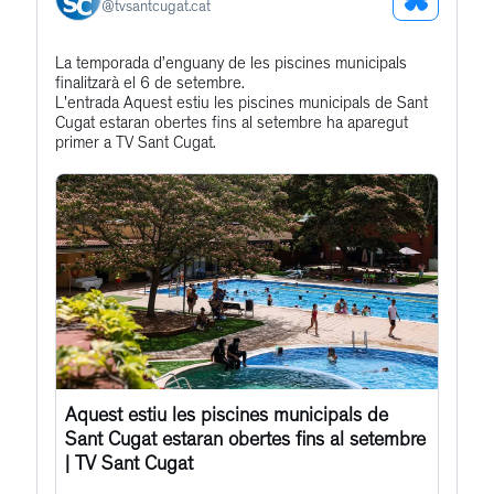
See
@
tvsantcugat.cat
Bluesky
Get
La temporada d’enguany de les piscines municipals
Profile
finalitzarà el 6 de setembre.
to
L'entrada Aquest estiu les piscines municipals de Sant
this
Cugat estaran obertes fins al setembre ha aparegut
primer a TV Sant Cugat.
post
Aquest estiu les piscines municipals de
Sant Cugat estaran obertes fins al setembre
| TV Sant Cugat