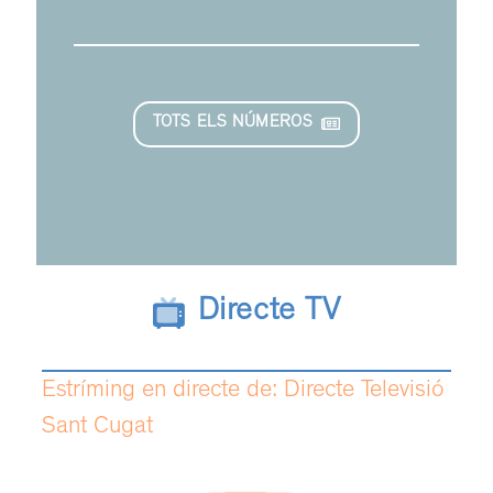
TOTS ELS NÚMEROS
Directe TV
Estríming en directe de: Directe Televisió
Sant Cugat