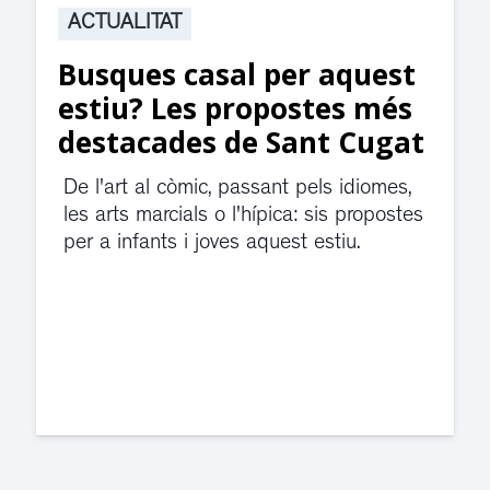
ACTUALITAT
Suspesa l’activitat als
jutjats de Rubí fins
divendres per una fuita
d’aigua
El servei de guàrdia i el jutjat de
violència de gènere s'han traslladat a
dependències de la carretera de Sant
Cugat.