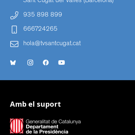
Sant Cugat del Vallès (Barcelona)
935 898 899
666724265
hola@tvsantcugat.cat
Amb el suport