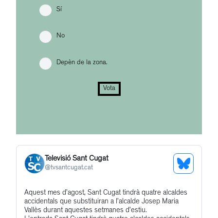
Sí
No
Depèn de la zona.
Vota
Televisió Sant Cugat
See
@
tvsantcugat.cat
Bluesky
Get
Aquest mes d’agost, Sant Cugat tindrà quatre alcaldes
Profile
accidentals que substituiran a l’alcalde Josep Maria
to
Vallès durant aquestes setmanes d’estiu.