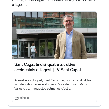
this
L'entrada Sant Cugat tindrà quatre alcaldes accidentals
a l’agost ...
post
Sant Cugat tindrà quatre alcaldes
accidentals a l’agost | TV Sant Cugat
Aquest mes d’agost, Sant Cugat tindrà quatre alcaldes
accidentals que substituiran a l’alcalde Josep Maria
Vallès durant aquestes setmanes d’estiu.
f.mtr.cool