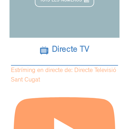
TOTS ELS NÚMEROS
Directe TV
Estríming en directe de: Directe Televisió
Sant Cugat