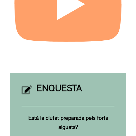
ENQUESTA
Està la ciutat preparada pels forts
aiguats?