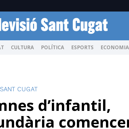
AT
CULTURA
POLÍTICA
ESPORTS
ECONOMIA
 SANT CUGAT
nes d’infantil,
cundària comence