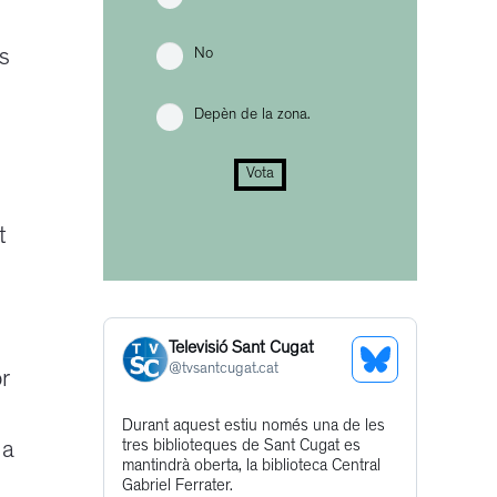
No
ls
Depèn de la zona.
Vota
t
Televisió Sant Cugat
See
@
tvsantcugat.cat
r
Bluesky
Get
Durant aquest estiu només una de les
Profile
tres biblioteques de Sant Cugat es
la
to
mantindrà oberta, la biblioteca Central
this
Gabriel Ferrater.