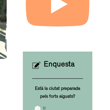
Enquesta
Està la ciutat preparada
pels forts aiguats?
Sí