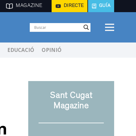
MAGAZINE
DIRECTE
GUÍA
EDUCACIÓ
OPINIÓ
Sant Cugat
Magazine
n