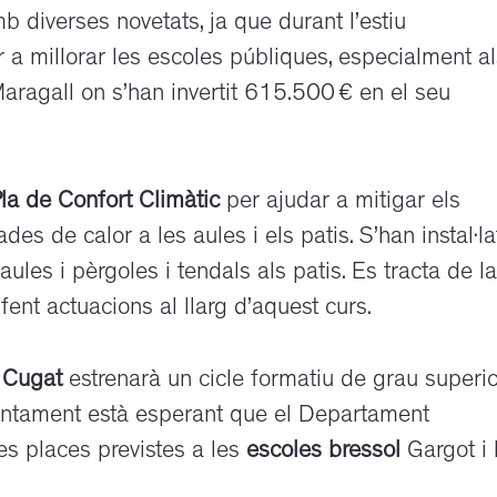
diverses novetats, ja que durant l’estiu
r a millorar les escoles públiques, especialment a
 Maragall on s’han invertit 615.500 € en el seu
la de Confort Climàtic
per ajudar a mitigar els
des de calor a les aules i els patis. S’han instal·la
aules i pèrgoles i tendals als patis. Es tracta de la
ent actuacions al llarg d’aquest curs.
t Cugat
estrenarà un cicle formatiu de grau superio
Ajuntament està esperant que el Departament
es places previstes a les
escoles bressol
Gargot i 