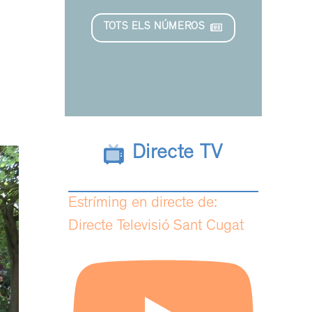
TOTS ELS NÚMEROS
Directe TV
Estríming en directe de:
Directe Televisió Sant Cugat