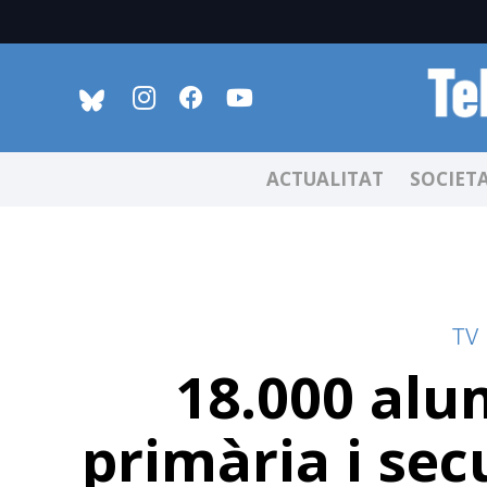
ACTUALITAT
SOCIET
TV
18.000 alum
primària i se